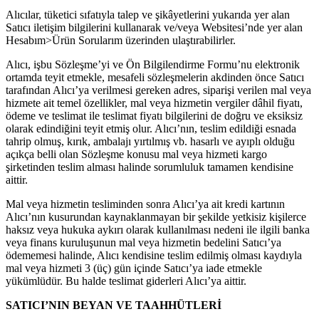
Alıcılar, tüketici sıfatıyla talep ve şikâyetlerini yukarıda yer alan
Satıcı iletişim bilgilerini kullanarak ve/veya Websitesi’nde yer alan
Hesabım>Ürün Sorularım üzerinden ulaştırabilirler.
Alıcı, işbu Sözleşme’yi ve Ön Bilgilendirme Formu’nu elektronik
ortamda teyit etmekle, mesafeli sözleşmelerin akdinden önce Satıcı
tarafından Alıcı’ya verilmesi gereken adres, siparişi verilen mal veya
hizmete ait temel özellikler, mal veya hizmetin vergiler dâhil fiyatı,
ödeme ve teslimat ile teslimat fiyatı bilgilerini de doğru ve eksiksiz
olarak edindiğini teyit etmiş olur. Alıcı’nın, teslim edildiği esnada
tahrip olmuş, kırık, ambalajı yırtılmış vb. hasarlı ve ayıplı olduğu
açıkça belli olan Sözleşme konusu mal veya hizmeti kargo
şirketinden teslim alması halinde sorumluluk tamamen kendisine
aittir.
Mal veya hizmetin tesliminden sonra Alıcı’ya ait kredi kartının
Alıcı’nın kusurundan kaynaklanmayan bir şekilde yetkisiz kişilerce
haksız veya hukuka aykırı olarak kullanılması nedeni ile ilgili banka
veya finans kuruluşunun mal veya hizmetin bedelini Satıcı’ya
ödememesi halinde, Alıcı kendisine teslim edilmiş olması kaydıyla
mal veya hizmeti 3 (üç) gün içinde Satıcı’ya iade etmekle
yükümlüdür. Bu halde teslimat giderleri Alıcı’ya aittir.
SATICI’NIN BEYAN VE TAAHHÜTLERİ