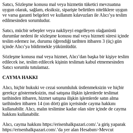
Satıcı, Sözleşme konusu mal veya hizmetin tüketici mevzuatına
uygun olarak, sağlam, eksiksiz, siparişte belirtilen niteliklere uygun
ve varsa garanti belgeleri ve kullanım kılavuzları ile Alıcı’ya teslim
edilmesinden sorumludur.
Satıcı, mücbir sebepler veya nakliyeyi engelleyen olağanüstü
durumlar nedeni ile sözleşme konusu mal veya hizmeti süresi içinde
teslim edemez ise, durumu öğrendiği tarihten itibaren 3 (üç) gün
içinde Alıcı’ya bildirmekle yükümlüdür.
Sözleşme konusu mal veya hizmet, Alıcı’dan başka bir kişiye teslim
edilecek ise, teslim edilecek kişinin teslimatı kabul etmemesinden
Satıcı sorumlu tutulamaz.
CAYMA HAKKI
Alıcı, hiçbir hukuki ve cezai sorumluluk üstlenmeksizin ve hiçbir
gerekçe göstermeksizin, mal satışına ilişkin işlemlerde teslimat
tarihinden itibaren, hizmet satışına ilişkin işlemlerde satın alma
tarihinden itibaren 14 (on dört) gün içerisinde cayma hakkını
kullanabilir. Alıcı, malın teslimine kadar olan süre içinde de cayma
hakkını kullanabilir.
Alıcı, cayma hakkını https://erisenhalkpazari.com/.’a giriş yaparak
https://erisenhalkpazari.com/.’da yer alan Hesabım>Mevcut