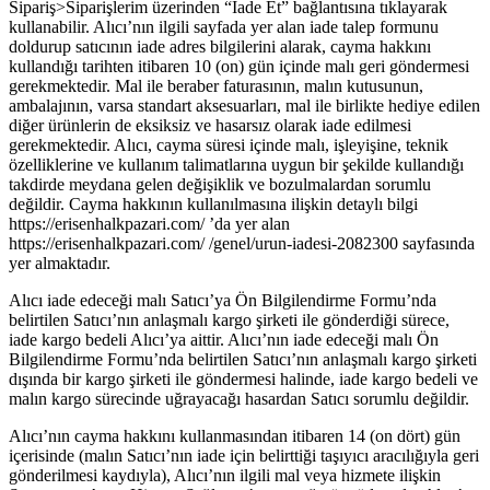
Sipariş>Siparişlerim üzerinden “İade Et” bağlantısına tıklayarak
kullanabilir. Alıcı’nın ilgili sayfada yer alan iade talep formunu
doldurup satıcının iade adres bilgilerini alarak, cayma hakkını
kullandığı tarihten itibaren 10 (on) gün içinde malı geri göndermesi
gerekmektedir. Mal ile beraber faturasının, malın kutusunun,
ambalajının, varsa standart aksesuarları, mal ile birlikte hediye edilen
diğer ürünlerin de eksiksiz ve hasarsız olarak iade edilmesi
gerekmektedir. Alıcı, cayma süresi içinde malı, işleyişine, teknik
özelliklerine ve kullanım talimatlarına uygun bir şekilde kullandığı
takdirde meydana gelen değişiklik ve bozulmalardan sorumlu
değildir. Cayma hakkının kullanılmasına ilişkin detaylı bilgi
https://erisenhalkpazari.com/ ’da yer alan
https://erisenhalkpazari.com/ /genel/urun-iadesi-2082300 sayfasında
yer almaktadır.
Alıcı iade edeceği malı Satıcı’ya Ön Bilgilendirme Formu’nda
belirtilen Satıcı’nın anlaşmalı kargo şirketi ile gönderdiği sürece,
iade kargo bedeli Alıcı’ya aittir. Alıcı’nın iade edeceği malı Ön
Bilgilendirme Formu’nda belirtilen Satıcı’nın anlaşmalı kargo şirketi
dışında bir kargo şirketi ile göndermesi halinde, iade kargo bedeli ve
malın kargo sürecinde uğrayacağı hasardan Satıcı sorumlu değildir.
Alıcı’nın cayma hakkını kullanmasından itibaren 14 (on dört) gün
içerisinde (malın Satıcı’nın iade için belirttiği taşıyıcı aracılığıyla geri
gönderilmesi kaydıyla), Alıcı’nın ilgili mal veya hizmete ilişkin