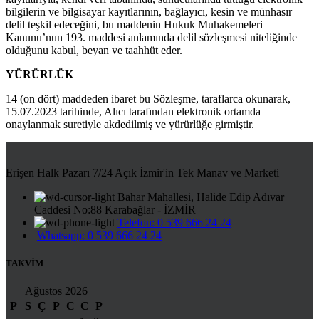
bilgilerin ve bilgisayar kayıtlarının, bağlayıcı, kesin ve münhasır
delil teşkil edeceğini, bu maddenin Hukuk Muhakemeleri
Kanunu’nun 193. maddesi anlamında delil sözleşmesi niteliğinde
olduğunu kabul, beyan ve taahhüt eder.
YÜRÜRLÜK
14 (on dört) maddeden ibaret bu Sözleşme, taraflarca okunarak,
15.07.2023 tarihinde, Alıcı tarafından elektronik ortamda
onaylanmak suretiyle akdedilmiş ve yürürlüğe girmiştir.
Erişen Halk Pazarı 7/24 Açık İzmir'in Tek Manav ve Marketi
Bahar Mahallesi, Halide Edip Adıvar
Caddesi No:88 Karabağlar - İZMİR
Telefon: 0 539 666 24 24
Whatsapp: 0 539 666 24 24
TAKVİM
Ağustos 2026
P
S
Ç
P
C
C
P