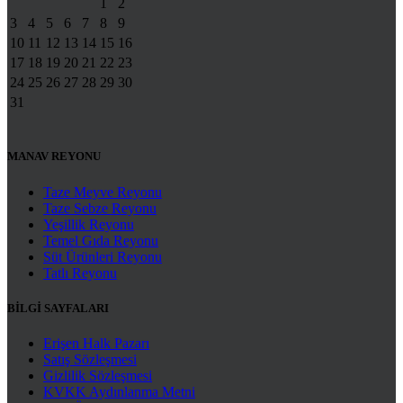
1
2
3
4
5
6
7
8
9
10
11
12
13
14
15
16
17
18
19
20
21
22
23
24
25
26
27
28
29
30
31
MANAV REYONU
Taze Meyve Reyonu
Taze Sebze Reyonu
Yeşillik Reyonu
Temel Gıda Reyonu
Süt Ürünleri Reyonu
Tatlı Reyonu
BİLGİ SAYFALARI
Erişen Halk Pazarı
Satış Sözleşmesi
Gizlilik Sözleşmesi
KVKK Aydınlanma Metni