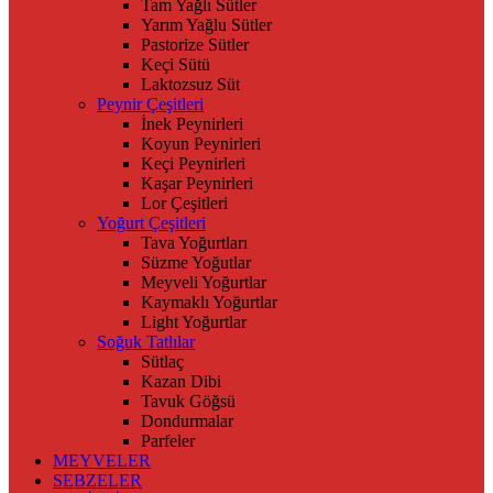
Tam Yağlı Sütler
Yarım Yağlu Sütler
Pastorize Sütler
Keçi Sütü
Laktozsuz Süt
Peynir Çeşitleri
İnek Peynirleri
Koyun Peynirleri
Keçi Peynirleri
Kaşar Peynirleri
Lor Çeşitleri
Yoğurt Çeşitleri
Tava Yoğurtları
Süzme Yoğutlar
Meyveli Yoğurtlar
Kaymaklı Yoğurtlar
Light Yoğurtlar
Soğuk Tatlılar
Sütlaç
Kazan Dibi
Tavuk Göğsü
Dondurmalar
Parfeler
MEYVELER
SEBZELER