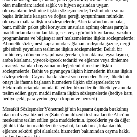
olan mallardan; iadesi sağlık ve hijyen açısından uygun
olmayanların teslimine ilişkin sözleşmelerde; Tesliminden sonra
başka ürünlerle karışan ve doğası gereği ayrıştırılması mümkün
olmayan mallara ilişkin sözleşmelerde; Alıcı tarafından ambalaj,
bant, mühür, paket gibi koruyucu unsurları açılmış olması şartıyla
maddi ortamda sunulan kitap, ses veya görüntü kayıtlarına, yazılım
programlarına ve bilgisayar sarf malzemelerine ilişkin sözleşmelerde;
Abonelik sözleşmesi kapsamında sağlananlar dışında gazete, dergi
gibi süreli yayınların teslimine ilişkin sözleşmelerde; Belirli bir
tarihte veya dönemde yapılması gereken, konaklama, eşya taşıma,
araba kiralama, yiyecek-içecek tedariki ve eğlence veya dinlenme
amacıyla yapılan boş zamanın değerlendirilmesine ilişkin
sözleşmelerde; Bahis ve piyangoya ilişkin hizmetlerin ifasına ilişkin
sözleşmelerde; Cayma hakkı süresi sona ermeden önce, tüketicinin
onayı ile ifasına başlanan hizmetlere ilişkin sözleşmelerde; ve
Elektronik ortamda anında ifa edilen hizmetler ile tüketiciye anında
teslim edilen gayri maddi mallara ilişkin sözleşmelerde (hediye kartı,
hediye çeki, para yerine geçen kupon ve benzeri).
Mesafeli Sözleşmeler Yönetmeliği’nin kapsamı dışında bırakılmış
olan mal veya hizmetler (Satıcı’nın düzenli teslimatları ile Alıcı’nın
meskenine teslim edilen gıda maddelerinin, içeceklerin ya da diğer
günlük tüketim maddeleri ile seyahat, konaklama, lokantacılık,
eğlence sektörü gibi alanlarda hizmetler) bakımından cayma hakkı
kullanılamayacaktır.