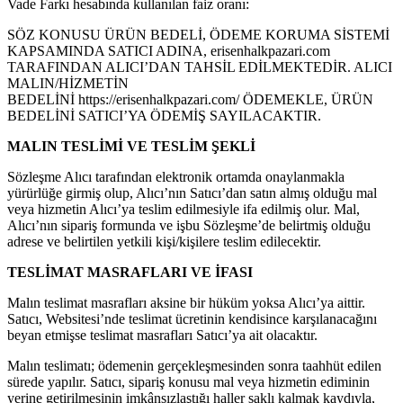
Vade Farkı hesabında kullanılan faiz oranı:
SÖZ KONUSU ÜRÜN BEDELİ, ÖDEME KORUMA SİSTEMİ
KAPSAMINDA SATICI ADINA, erisenhalkpazari.com
TARAFINDAN ALICI’DAN TAHSİL EDİLMEKTEDİR. ALICI
MALIN/HİZMETİN
BEDELİNİ https://erisenhalkpazari.com/ ÖDEMEKLE, ÜRÜN
BEDELİNİ SATICI’YA ÖDEMİŞ SAYILACAKTIR.
MALIN TESLİMİ VE TESLİM ŞEKLİ
Sözleşme Alıcı tarafından elektronik ortamda onaylanmakla
yürürlüğe girmiş olup, Alıcı’nın Satıcı’dan satın almış olduğu mal
veya hizmetin Alıcı’ya teslim edilmesiyle ifa edilmiş olur. Mal,
Alıcı’nın sipariş formunda ve işbu Sözleşme’de belirtmiş olduğu
adrese ve belirtilen yetkili kişi/kişilere teslim edilecektir.
TESLİMAT MASRAFLARI VE İFASI
Malın teslimat masrafları aksine bir hüküm yoksa Alıcı’ya aittir.
Satıcı, Websitesi’nde teslimat ücretinin kendisince karşılanacağını
beyan etmişse teslimat masrafları Satıcı’ya ait olacaktır.
Malın teslimatı; ödemenin gerçekleşmesinden sonra taahhüt edilen
sürede yapılır. Satıcı, sipariş konusu mal veya hizmetin ediminin
yerine getirilmesinin imkânsızlaştığı haller saklı kalmak kaydıyla,