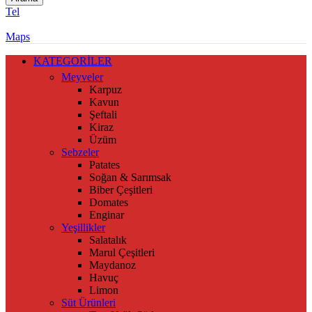
Tel
Maps
KATEGORİLER
Meyveler
Karpuz
Kavun
Şeftali
Kiraz
Üzüm
Sebzeler
Patates
Soğan & Sarımsak
Biber Çeşitleri
Domates
Enginar
Yeşillikler
Salatalık
Marul Çeşitleri
Maydanoz
Havuç
Limon
Süt Ürünleri