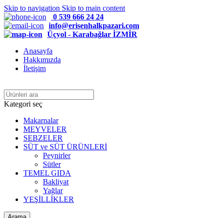
Skip to navigation
Skip to main content
0 539 666 24 24
info@erisenhalkpazari.com
Üçyol - Karabağlar İZMİR
Anasayfa
Hakkımızda
İletişim
Kategori seç
Makarnalar
MEYVELER
SEBZELER
SÜT ve SÜT ÜRÜNLERİ
Peynirler
Sütler
TEMEL GIDA
Bakliyat
Yağlar
YEŞİLLİKLER
Arama