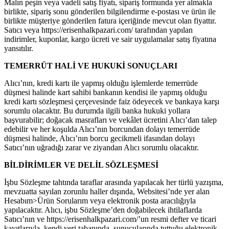
Malın peşin veya vadeli satış fiyatı, sipariş formunda yer almakla
birlikte, sipariş sonu gönderilen bilgilendirme e-postası ve ürün ile
birlikte müşteriye gönderilen fatura içeriğinde mevcut olan fiyattır.
Satıcı veya https://erisenhalkpazari.com/ tarafından yapılan
indirimler, kuponlar, kargo ücreti ve sair uygulamalar satış fiyatına
yansıtılır.
TEMERRÜT HALİ VE HUKUKİ SONUÇLARI
Alıcı’nın, kredi kartı ile yapmış olduğu işlemlerde temerrüde
düşmesi halinde kart sahibi bankanın kendisi ile yapmış olduğu
kredi kartı sözleşmesi çerçevesinde faiz ödeyecek ve bankaya karşı
sorumlu olacaktır. Bu durumda ilgili banka hukuki yollara
başvurabilir; doğacak masrafları ve vekâlet ücretini Alıcı’dan talep
edebilir ve her koşulda Alıcı’nın borcundan dolayı temerrüde
düşmesi halinde, Alıcı’nın borcu gecikmeli ifasından dolayı
Satıcı’nın uğradığı zarar ve ziyandan Alıcı sorumlu olacaktır.
BİLDİRİMLER VE DELİL SÖZLEŞMESİ
İşbu Sözleşme tahtında taraflar arasında yapılacak her türlü yazışma,
mevzuatta sayılan zorunlu haller dışında, Websitesi’nde yer alan
Hesabım>Ürün Sorularım veya elektronik posta aracılığıyla
yapılacaktır. Alıcı, işbu Sözleşme’den doğabilecek ihtilaflarda
Satıcı’nın ve https://erisenhalkpazari.com/’un resmi defter ve ticari
kayıtlarıyla, kendi veri tabanında, sunucularında tuttuğu elektronik