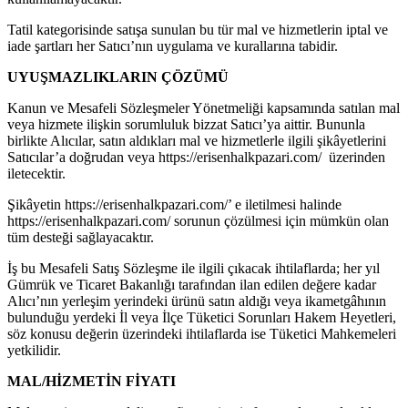
Tatil kategorisinde satışa sunulan bu tür mal ve hizmetlerin iptal ve
iade şartları her Satıcı’nın uygulama ve kurallarına tabidir.
UYUŞMAZLIKLARIN ÇÖZÜMÜ
Kanun ve Mesafeli Sözleşmeler Yönetmeliği kapsamında satılan mal
veya hizmete ilişkin sorumluluk bizzat Satıcı’ya aittir. Bununla
birlikte Alıcılar, satın aldıkları mal ve hizmetlerle ilgili şikâyetlerini
Satıcılar’a doğrudan veya https://erisenhalkpazari.com/ üzerinden
iletecektir.
Şikâyetin https://erisenhalkpazari.com/’ e iletilmesi halinde
https://erisenhalkpazari.com/ sorunun çözülmesi için mümkün olan
tüm desteği sağlayacaktır.
İş bu Mesafeli Satış Sözleşme ile ilgili çıkacak ihtilaflarda; her yıl
Gümrük ve Ticaret Bakanlığı tarafından ilan edilen değere kadar
Alıcı’nın yerleşim yerindeki ürünü satın aldığı veya ikametgâhının
bulunduğu yerdeki İl veya İlçe Tüketici Sorunları Hakem Heyetleri,
söz konusu değerin üzerindeki ihtilaflarda ise Tüketici Mahkemeleri
yetkilidir.
MAL/HİZMETİN FİYATI