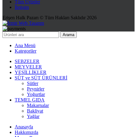
Tüm Ürünler
İletişim
Erişen Halk Pazarı © Tüm Hakları Saklıdır 2026
Arama
Ana Menü
Kategoriler
SEBZELER
MEYVELER
YEŞİLLİKLER
SÜT ve SÜT ÜRÜNLERİ
Sütler
Peynirler
Yoğurtlar
TEMEL GIDA
Makarnalar
Bakliyat
Yağlar
Anasayfa
Hakkımızda