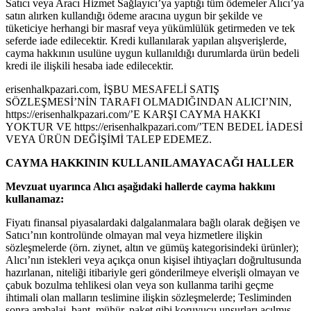
Satıcı veya Aracı Hizmet Sağlayıcı’ya yaptığı tüm ödemeler Alıcı’ya
satın alırken kullandığı ödeme aracına uygun bir şekilde ve
tüketiciye herhangi bir masraf veya yükümlülük getirmeden ve tek
seferde iade edilecektir. Kredi kullanılarak yapılan alışverişlerde,
cayma hakkının usulüne uygun kullanıldığı durumlarda ürün bedeli
kredi ile ilişkili hesaba iade edilecektir.
erisenhalkpazari.com, İŞBU MESAFELİ SATIŞ
SÖZLEŞMESİ’NİN TARAFI OLMADIĞINDAN ALICI’NIN,
https://erisenhalkpazari.com/’E KARŞI CAYMA HAKKI
YOKTUR VE https://erisenhalkpazari.com/’TEN BEDEL İADESİ
VEYA ÜRÜN DEĞİŞİMİ TALEP EDEMEZ.
CAYMA HAKKININ KULLANILAMAYACAĞI HALLER
Mevzuat uyarınca Alıcı aşağıdaki hallerde cayma hakkını
kullanamaz:
Fiyatı finansal piyasalardaki dalgalanmalara bağlı olarak değişen ve
Satıcı’nın kontrolünde olmayan mal veya hizmetlere ilişkin
sözleşmelerde (örn. ziynet, altın ve gümüş kategorisindeki ürünler);
Alıcı’nın istekleri veya açıkça onun kişisel ihtiyaçları doğrultusunda
hazırlanan, niteliği itibariyle geri gönderilmeye elverişli olmayan ve
çabuk bozulma tehlikesi olan veya son kullanma tarihi geçme
ihtimali olan malların teslimine ilişkin sözleşmelerde; Tesliminden
sonra ambalaj, bant, mühür, paket gibi koruyucu unsurları açılmış