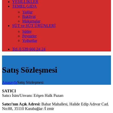
YEŞİLLİKLER
TEMEL GIDA
Yağlar
Bakliyat
Makarnalar
SÜT ve SÜT ÜRÜNLERİ
Sütler
Peynirler
Yoğurtlar
Tel: 0 539 666 24 24
Satış Sözleşmesi
Anasayfa
Satış Sözleşmesi
SATICI
Satıcı İsim/Unvanı: Erişen Halk Pazarı
Satıcı’nın Açık Adresi:
Bahar Mahallesi, Halide Edip Adıvar Cad.
No:88, 35110 Karabağlar /İ zmir