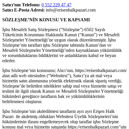
Satıcı’nın Telefonu:
0 552 229 47 47
Satıcı E-Posta Adresi:
info@erisenhalkpazari.com
SÖZLEŞME’NİN KONUSU VE KAPSAMI
İşbu Mesafeli Satış Sözleşmesi (“Sözleşme”) 6502 Sayılı
Tüketicinin Korunması Hakkında Kanun (“Kanun”) ve Mesafeli
Sözleşmeler Yönetmeliği’ne uygun olarak düzenlenmiştir. İşbu
Sözleşme’nin tarafları işbu Sözleşme tahtında Kanun’dan ve
Mesafeli Sözleşmeler Yönetmeliği’nden kaynaklanan yükümlülük
ve sorumluluklarını bildiklerini ve anladıklarını kabul ve beyan
ederler.
İşbu Sözleşme’nin konusunu; Alıcı’nın, https://erisenhalkpazari.com/
alan adlı web sitesinden (“Websitesi”), Satıcı’ya ait mal veya
hizmetin satın alınmasına yönelik elektronik olarak sipariş verdiği,
Sözleşme’de belirtilen niteliklere sahip mal veya hizmetin satışı ve
teslimi ile ilgili olarak Kanun ve Mesafeli Sözleşmeler Yönetmeliği
hükümleri gereğince tarafların hak ve yükümlülüklerinin
belirlenmesi oluşturur.
İşbu Sözleşme’nin akdedilmesi tarafların ayrı ayrı Erişen Halk
Pazarı ile akdetmiş oldukları Websitesi Üyelik Sözleşmeleri’nin
hükümlerinin ifasını engellemeyecek olup taraflar işbu Sözleşme
konusu mal veya hizmetin satışında https://erisenhalkpazari.com/’uin