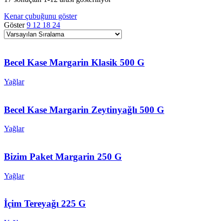
Kenar çubuğunu göster
Göster
9
12
18
24
Becel Kase Margarin Klasik 500 G
Yağlar
Becel Kase Margarin Zeytinyağlı 500 G
Yağlar
Bizim Paket Margarin 250 G
Yağlar
İçim Tereyağı 225 G