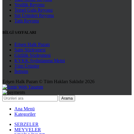
Yeşillik Reyonu
Temel Gıda Reyonu
Süt Ürünleri Reyonu
Tatlı Reyonu
BİLGİ SAYFALARI
Erişen Halk Pazarı
Satış Sözleşmesi
Gizlilik Sözleşmesi
KVKK Aydınlanma Metni
Tüm Ürünler
İletişim
Erişen Halk Pazarı © Tüm Hakları Saklıdır 2026
Arama
Ana Menü
Kategoriler
SEBZELER
MEYVELER