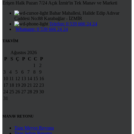
Erişen Halk Pazarı 7/24 Açık İzmir'in Tek Manav ve Marketi
Bahar Mahallesi, Halide Edip Adıvar
Caddesi No:88 Karabağlar - İZMİR
Telefon: 0 539 666 24 24
Whatsapp: 0 539 666 24 24
TAKVİM
Ağustos 2026
P
S
Ç
P
C
C
P
1
2
3
4
5
6
7
8
9
10
11
12
13
14
15
16
17
18
19
20
21
22
23
24
25
26
27
28
29
30
31
MANAV REYONU
Taze Meyve Reyonu
Taze Sebze Reyonu