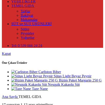
YEŞİLLİKLER
TEMEL GIDA
Yağlar
Bakliyat
Makarnalar
SÜT ve SÜT ÜRÜNLERİ
Sütler
Peynirler
Yoğurtlar
Tel: 0 539 666 24 24
Kapat
Öne Çıkan Ürünler
Çarliston Biber
Sütaş Light Beyaz Peynir
Bizim Paket Margarin 250 G
Nesquik Kakaolu Süt
Taze Nane
Ana Sayfa
TEMEL GIDA
17 sonuçtan 1-12 arası gösteriliyor