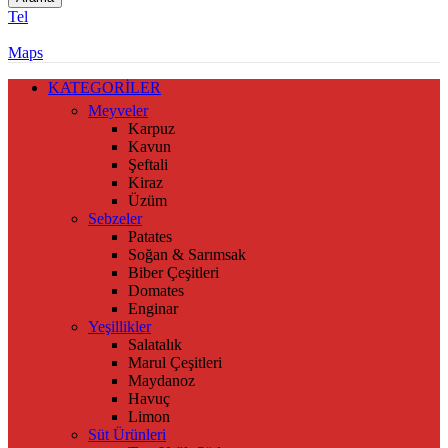
Tel
Maps
KATEGORİLER
Meyveler
Karpuz
Kavun
Şeftali
Kiraz
Üzüm
Sebzeler
Patates
Soğan & Sarımsak
Biber Çeşitleri
Domates
Enginar
Yeşillikler
Salatalık
Marul Çeşitleri
Maydanoz
Havuç
Limon
Süt Ürünleri