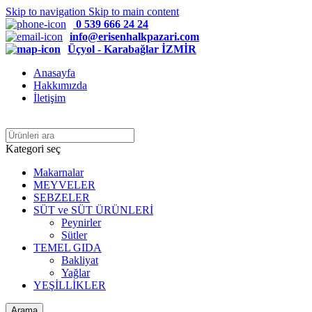
Skip to navigation
Skip to main content
0 539 666 24 24
info@erisenhalkpazari.com
Üçyol - Karabağlar İZMİR
Anasayfa
Hakkımızda
İletişim
Kategori seç
Makarnalar
MEYVELER
SEBZELER
SÜT ve SÜT ÜRÜNLERİ
Peynirler
Sütler
TEMEL GIDA
Bakliyat
Yağlar
YEŞİLLİKLER
Arama