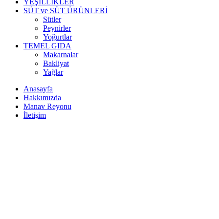
YEŞİLLİKLER
SÜT ve SÜT ÜRÜNLERİ
Sütler
Peynirler
Yoğurtlar
TEMEL GIDA
Makarnalar
Bakliyat
Yağlar
Anasayfa
Hakkımızda
Manav Reyonu
İletişim