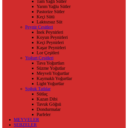
Tam Yağlı Sütler
Yarım Yağlu Sütler
Pastorize Sütler
Keçi Sütü
Laktozsuz Süt
Peynir Çeşitleri
İnek Peynirleri
Koyun Peynirleri
Keçi Peynirleri
Kaşar Peynirleri
Lor Çeşitleri
Yoğurt Çeşitleri
Tava Yoğurtları
Süzme Yoğutlar
Meyveli Yoğurtlar
Kaymaklı Yoğurtlar
Light Yoğurtlar
Soğuk Tatlılar
Sütlaç
Kazan Dibi
Tavuk Göğsü
Dondurmalar
Parfeler
MEYVELER
SEBZELER