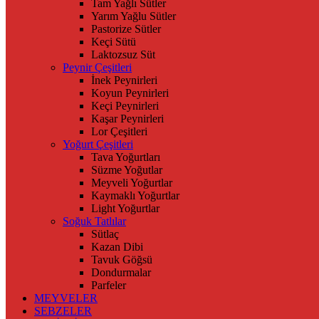
Tam Yağlı Sütler
Yarım Yağlu Sütler
Pastorize Sütler
Keçi Sütü
Laktozsuz Süt
Peynir Çeşitleri
İnek Peynirleri
Koyun Peynirleri
Keçi Peynirleri
Kaşar Peynirleri
Lor Çeşitleri
Yoğurt Çeşitleri
Tava Yoğurtları
Süzme Yoğutlar
Meyveli Yoğurtlar
Kaymaklı Yoğurtlar
Light Yoğurtlar
Soğuk Tatlılar
Sütlaç
Kazan Dibi
Tavuk Göğsü
Dondurmalar
Parfeler
MEYVELER
SEBZELER