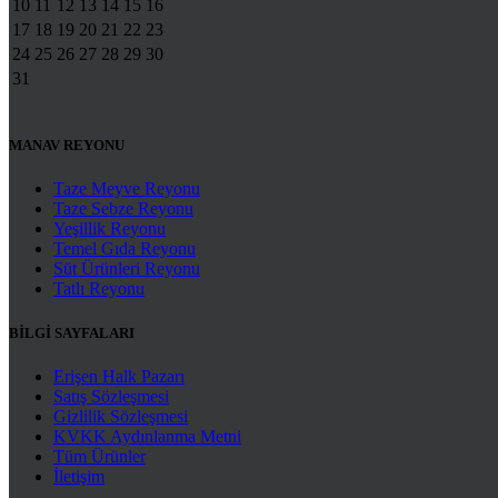
10
11
12
13
14
15
16
17
18
19
20
21
22
23
24
25
26
27
28
29
30
31
MANAV REYONU
Taze Meyve Reyonu
Taze Sebze Reyonu
Yeşillik Reyonu
Temel Gıda Reyonu
Süt Ürünleri Reyonu
Tatlı Reyonu
BİLGİ SAYFALARI
Erişen Halk Pazarı
Satış Sözleşmesi
Gizlilik Sözleşmesi
KVKK Aydınlanma Metni
Tüm Ürünler
İletişim