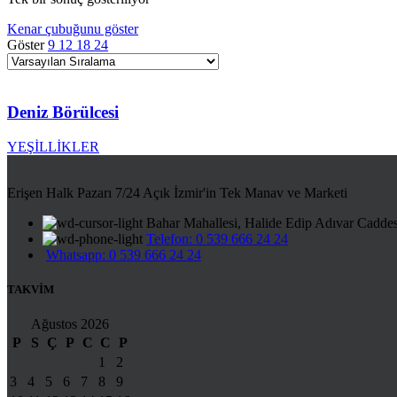
Kenar çubuğunu göster
Göster
9
12
18
24
Deniz Börülcesi
YEŞİLLİKLER
Erişen Halk Pazarı 7/24 Açık İzmir'in Tek Manav ve Marketi
Bahar Mahallesi, Halide Edip Adıvar Cadde
Telefon: 0 539 666 24 24
Whatsapp: 0 539 666 24 24
TAKVİM
Ağustos 2026
P
S
Ç
P
C
C
P
1
2
3
4
5
6
7
8
9