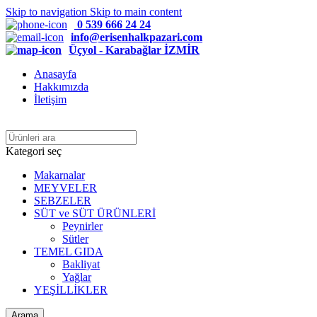
Skip to navigation
Skip to main content
0 539 666 24 24
info@erisenhalkpazari.com
Üçyol - Karabağlar İZMİR
Anasayfa
Hakkımızda
İletişim
Kategori seç
Makarnalar
MEYVELER
SEBZELER
SÜT ve SÜT ÜRÜNLERİ
Peynirler
Sütler
TEMEL GIDA
Bakliyat
Yağlar
YEŞİLLİKLER
Arama