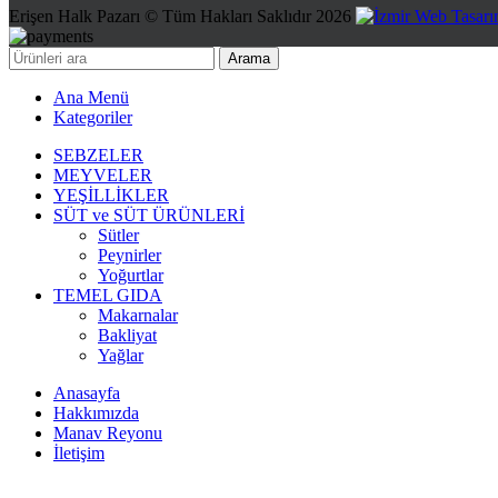
Erişen Halk Pazarı © Tüm Hakları Saklıdır 2026
Arama
Ana Menü
Kategoriler
SEBZELER
MEYVELER
YEŞİLLİKLER
SÜT ve SÜT ÜRÜNLERİ
Sütler
Peynirler
Yoğurtlar
TEMEL GIDA
Makarnalar
Bakliyat
Yağlar
Anasayfa
Hakkımızda
Manav Reyonu
İletişim