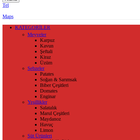
Tel
Maps
KATEGORİLER
Meyveler
Karpuz
Kavun
Şeftali
Kiraz
Üzüm
Sebzeler
Patates
Soğan & Sarımsak
Biber Çeşitleri
Domates
Enginar
Yeşillikler
Salatalık
Marul Çeşitleri
Maydanoz
Havuç
Limon
Süt Ürünleri