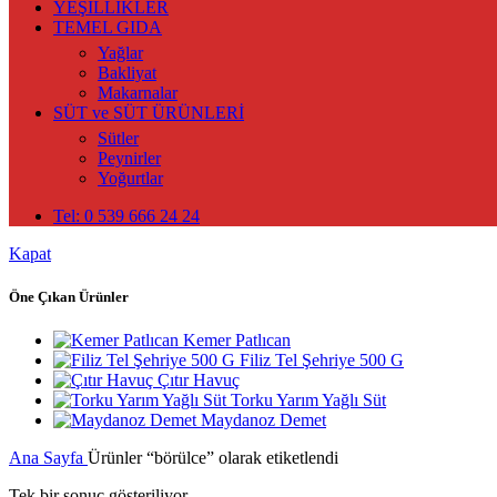
YEŞİLLİKLER
TEMEL GIDA
Yağlar
Bakliyat
Makarnalar
SÜT ve SÜT ÜRÜNLERİ
Sütler
Peynirler
Yoğurtlar
Tel: 0 539 666 24 24
Kapat
Öne Çıkan Ürünler
Kemer Patlıcan
Filiz Tel Şehriye 500 G
Çıtır Havuç
Torku Yarım Yağlı Süt
Maydanoz Demet
Ana Sayfa
Ürünler “börülce” olarak etiketlendi
Tek bir sonuç gösteriliyor