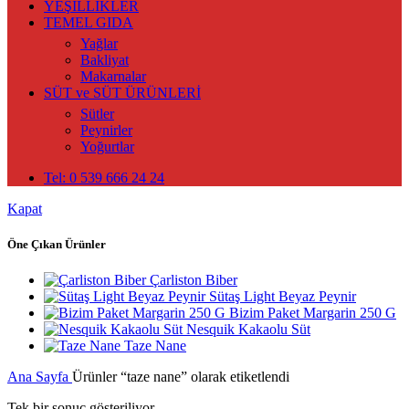
YEŞİLLİKLER
TEMEL GIDA
Yağlar
Bakliyat
Makarnalar
SÜT ve SÜT ÜRÜNLERİ
Sütler
Peynirler
Yoğurtlar
Tel: 0 539 666 24 24
Kapat
Öne Çıkan Ürünler
Çarliston Biber
Sütaş Light Beyaz Peynir
Bizim Paket Margarin 250 G
Nesquik Kakaolu Süt
Taze Nane
Ana Sayfa
Ürünler “taze nane” olarak etiketlendi
Tek bir sonuç gösteriliyor