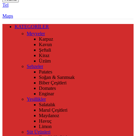
Tel
Maps
KATEGORİLER
Meyveler
Karpuz
Kavun
Şeftali
Kiraz
Üzüm
Sebzeler
Patates
Soğan & Sarımsak
Biber Çeşitleri
Domates
Enginar
Yeşillikler
Salatalık
Marul Çeşitleri
Maydanoz
Havuç
Limon
Süt Ürünleri