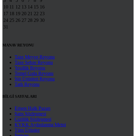
3
4
5
6
7
8
9
10
11
12
13
14
15
16
17
18
19
20
21
22
23
24
25
26
27
28
29
30
31
MANAV REYONU
Taze Meyve Reyonu
Taze Sebze Reyonu
Yeşillik Reyonu
Temel Gıda Reyonu
Süt Ürünleri Reyonu
Tatlı Reyonu
BİLGİ SAYFALARI
Erişen Halk Pazarı
Satış Sözleşmesi
Gizlilik Sözleşmesi
KVKK Aydınlanma Metni
Tüm Ürünler
İletişim