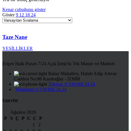
Kenar çubuğunu göster
Göster
9
12
18
24
Taze Nane
YEŞİLLİKLER
Erişen Halk Pazarı 7/24 Açık İzmir'in Tek Manav ve Marketi
Bahar Mahallesi, Halide Edip Adıvar
Caddesi No:88 Karabağlar - İZMİR
Telefon: 0 539 666 24 24
Whatsapp: 0 539 666 24 24
TAKVİM
Ağustos 2026
P
S
Ç
P
C
C
P
1
2