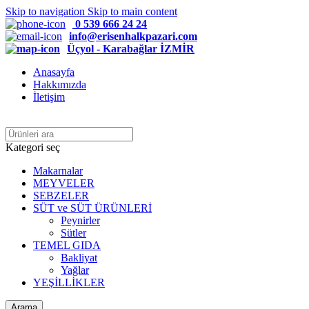
Skip to navigation
Skip to main content
0 539 666 24 24
info@erisenhalkpazari.com
Üçyol - Karabağlar İZMİR
Anasayfa
Hakkımızda
İletişim
Kategori seç
Makarnalar
MEYVELER
SEBZELER
SÜT ve SÜT ÜRÜNLERİ
Peynirler
Sütler
TEMEL GIDA
Bakliyat
Yağlar
YEŞİLLİKLER
Arama