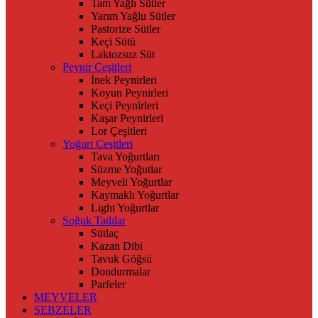
Tam Yağlı Sütler
Yarım Yağlu Sütler
Pastorize Sütler
Keçi Sütü
Laktozsuz Süt
Peynir Çeşitleri
İnek Peynirleri
Koyun Peynirleri
Keçi Peynirleri
Kaşar Peynirleri
Lor Çeşitleri
Yoğurt Çeşitleri
Tava Yoğurtları
Süzme Yoğutlar
Meyveli Yoğurtlar
Kaymaklı Yoğurtlar
Light Yoğurtlar
Soğuk Tatlılar
Sütlaç
Kazan Dibi
Tavuk Göğsü
Dondurmalar
Parfeler
MEYVELER
SEBZELER