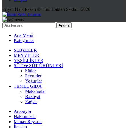
Erişen Halk Pazarı © Tüm Hakları Saklıdır 2026
Arama
Ana Menü
Kategoriler
SEBZELER
MEYVELER
YEŞİLLİKLER
SÜT ve SÜT ÜRÜNLERİ
Sütler
Peynirler
Yoğurtlar
TEMEL GIDA
Makarnalar
Bakliyat
Yağlar
Anasayfa
Hakkımızda
Manav Reyonu
İletişim