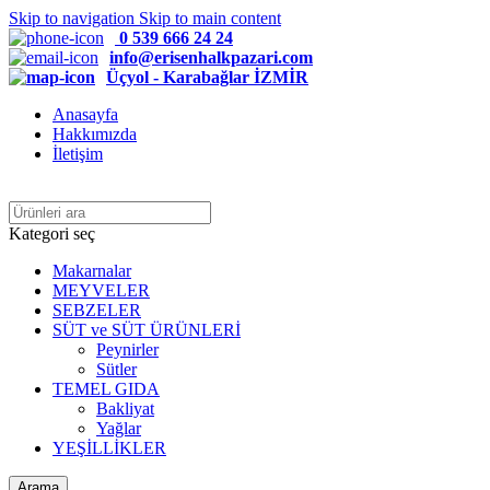
Skip to navigation
Skip to main content
0 539 666 24 24
info@erisenhalkpazari.com
Üçyol - Karabağlar İZMİR
Anasayfa
Hakkımızda
İletişim
Kategori seç
Makarnalar
MEYVELER
SEBZELER
SÜT ve SÜT ÜRÜNLERİ
Peynirler
Sütler
TEMEL GIDA
Bakliyat
Yağlar
YEŞİLLİKLER
Arama