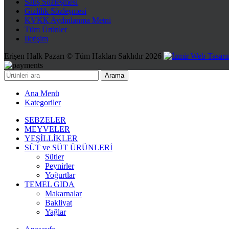
Satış Sözleşmesi
Gizlilik Sözleşmesi
KVKK Aydınlanma Metni
Tüm Ürünler
İletişim
Erişen Halk Pazarı © Tüm Hakları Saklıdır 2026
Arama
Ana Menü
Kategoriler
SEBZELER
MEYVELER
YEŞİLLİKLER
SÜT ve SÜT ÜRÜNLERİ
Sütler
Peynirler
Yoğurtlar
TEMEL GIDA
Makarnalar
Bakliyat
Yağlar