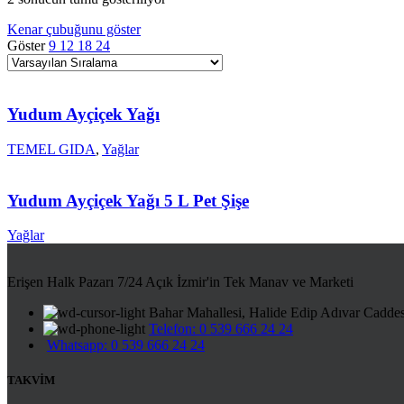
Kenar çubuğunu göster
Göster
9
12
18
24
Yudum Ayçiçek Yağı
TEMEL GIDA
,
Yağlar
Yudum Ayçiçek Yağı 5 L Pet Şişe
Yağlar
Erişen Halk Pazarı 7/24 Açık İzmir'in Tek Manav ve Marketi
Bahar Mahallesi, Halide Edip Adıvar Cadde
Telefon: 0 539 666 24 24
Whatsapp: 0 539 666 24 24
TAKVİM