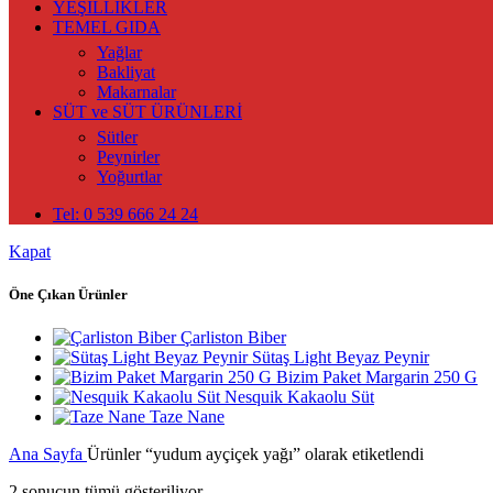
YEŞİLLİKLER
TEMEL GIDA
Yağlar
Bakliyat
Makarnalar
SÜT ve SÜT ÜRÜNLERİ
Sütler
Peynirler
Yoğurtlar
Tel: 0 539 666 24 24
Kapat
Öne Çıkan Ürünler
Çarliston Biber
Sütaş Light Beyaz Peynir
Bizim Paket Margarin 250 G
Nesquik Kakaolu Süt
Taze Nane
Ana Sayfa
Ürünler “yudum ayçiçek yağı” olarak etiketlendi
2 sonucun tümü gösteriliyor