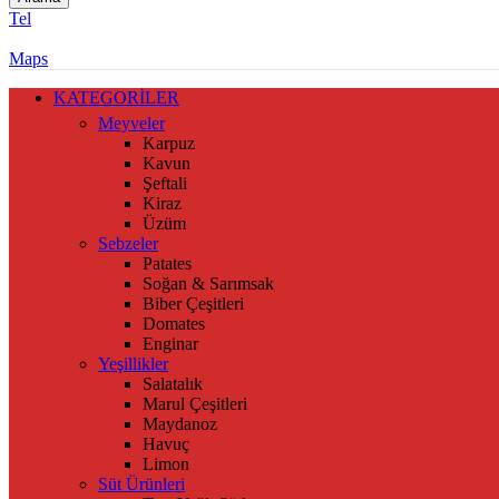
Tel
Maps
KATEGORİLER
Meyveler
Karpuz
Kavun
Şeftali
Kiraz
Üzüm
Sebzeler
Patates
Soğan & Sarımsak
Biber Çeşitleri
Domates
Enginar
Yeşillikler
Salatalık
Marul Çeşitleri
Maydanoz
Havuç
Limon
Süt Ürünleri