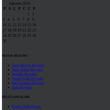
Ağustos 2026
P
S
Ç
P
C
C
P
1
2
3
4
5
6
7
8
9
10
11
12
13
14
15
16
17
18
19
20
21
22
23
24
25
26
27
28
29
30
31
MANAV REYONU
Taze Meyve Reyonu
Taze Sebze Reyonu
Yeşillik Reyonu
Temel Gıda Reyonu
Süt Ürünleri Reyonu
Tatlı Reyonu
BİLGİ SAYFALARI
Erişen Halk Pazarı