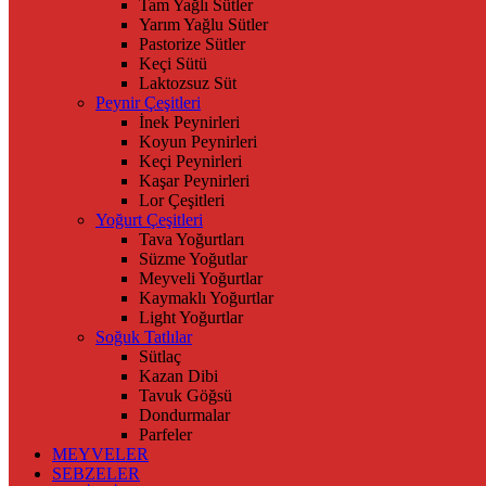
Tam Yağlı Sütler
Yarım Yağlu Sütler
Pastorize Sütler
Keçi Sütü
Laktozsuz Süt
Peynir Çeşitleri
İnek Peynirleri
Koyun Peynirleri
Keçi Peynirleri
Kaşar Peynirleri
Lor Çeşitleri
Yoğurt Çeşitleri
Tava Yoğurtları
Süzme Yoğutlar
Meyveli Yoğurtlar
Kaymaklı Yoğurtlar
Light Yoğurtlar
Soğuk Tatlılar
Sütlaç
Kazan Dibi
Tavuk Göğsü
Dondurmalar
Parfeler
MEYVELER
SEBZELER