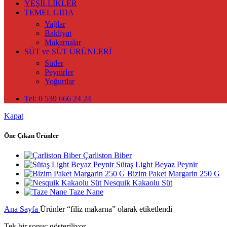
YEŞİLLİKLER
TEMEL GIDA
Yağlar
Bakliyat
Makarnalar
SÜT ve SÜT ÜRÜNLERİ
Sütler
Peynirler
Yoğurtlar
Tel: 0 539 666 24 24
Kapat
Öne Çıkan Ürünler
Çarliston Biber
Sütaş Light Beyaz Peynir
Bizim Paket Margarin 250 G
Nesquik Kakaolu Süt
Taze Nane
Ana Sayfa
Ürünler “filiz makarna” olarak etiketlendi
Tek bir sonuç gösteriliyor