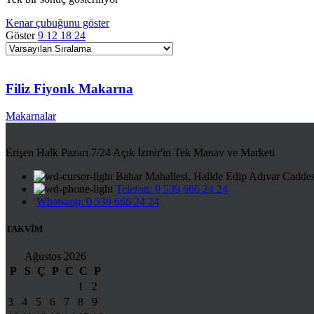
Kenar çubuğunu göster
Göster
9
12
18
24
Filiz Fiyonk Makarna
Makarnalar
Erişen Halk Pazarı 7/24 Açık İzmir'in Tek Manav ve Marketi
Bahar Mahallesi, Halide Edip Adıvar Cadde
Telefon: 0 539 666 24 24
Whatsapp: 0 539 666 24 24
TAKVİM
Ağustos 2026
P
S
Ç
P
C
C
P
1
2
3
4
5
6
7
8
9