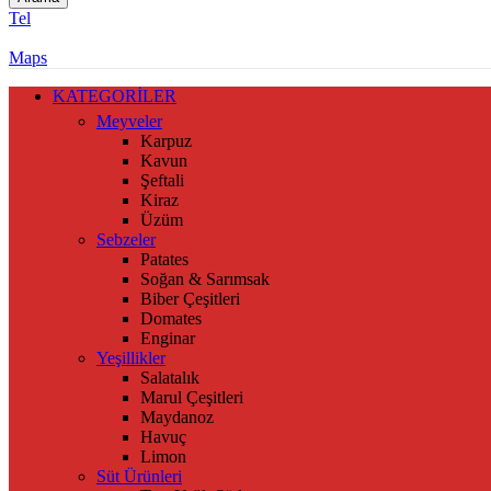
Tel
Maps
KATEGORİLER
Meyveler
Karpuz
Kavun
Şeftali
Kiraz
Üzüm
Sebzeler
Patates
Soğan & Sarımsak
Biber Çeşitleri
Domates
Enginar
Yeşillikler
Salatalık
Marul Çeşitleri
Maydanoz
Havuç
Limon
Süt Ürünleri