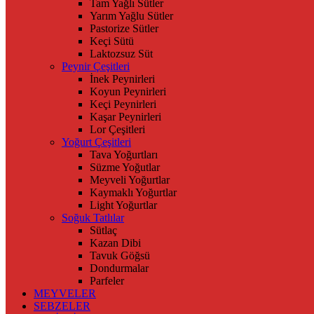
Tam Yağlı Sütler
Yarım Yağlu Sütler
Pastorize Sütler
Keçi Sütü
Laktozsuz Süt
Peynir Çeşitleri
İnek Peynirleri
Koyun Peynirleri
Keçi Peynirleri
Kaşar Peynirleri
Lor Çeşitleri
Yoğurt Çeşitleri
Tava Yoğurtları
Süzme Yoğutlar
Meyveli Yoğurtlar
Kaymaklı Yoğurtlar
Light Yoğurtlar
Soğuk Tatlılar
Sütlaç
Kazan Dibi
Tavuk Göğsü
Dondurmalar
Parfeler
MEYVELER
SEBZELER