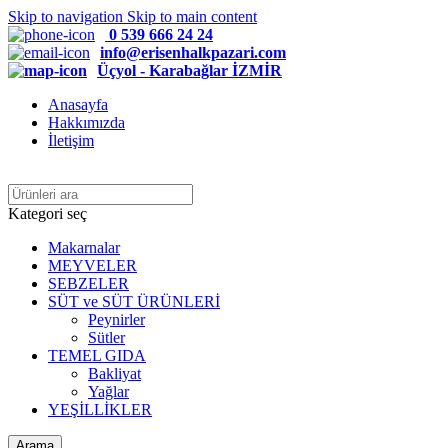
Skip to navigation
Skip to main content
0 539 666 24 24
info@erisenhalkpazari.com
Üçyol - Karabağlar İZMİR
Anasayfa
Hakkımızda
İletişim
Kategori seç
Makarnalar
MEYVELER
SEBZELER
SÜT ve SÜT ÜRÜNLERİ
Peynirler
Sütler
TEMEL GIDA
Bakliyat
Yağlar
YEŞİLLİKLER
Arama