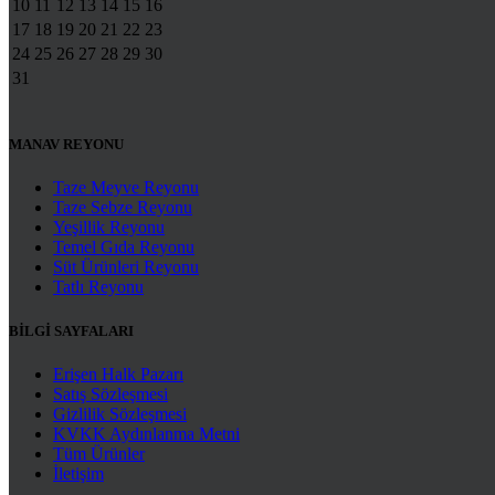
10
11
12
13
14
15
16
17
18
19
20
21
22
23
24
25
26
27
28
29
30
31
MANAV REYONU
Taze Meyve Reyonu
Taze Sebze Reyonu
Yeşillik Reyonu
Temel Gıda Reyonu
Süt Ürünleri Reyonu
Tatlı Reyonu
BİLGİ SAYFALARI
Erişen Halk Pazarı
Satış Sözleşmesi
Gizlilik Sözleşmesi
KVKK Aydınlanma Metni
Tüm Ürünler
İletişim