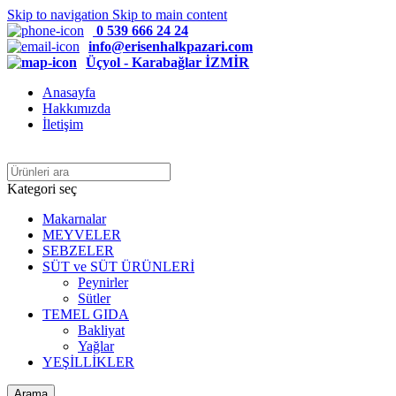
Skip to navigation
Skip to main content
0 539 666 24 24
info@erisenhalkpazari.com
Üçyol - Karabağlar İZMİR
Anasayfa
Hakkımızda
İletişim
Kategori seç
Makarnalar
MEYVELER
SEBZELER
SÜT ve SÜT ÜRÜNLERİ
Peynirler
Sütler
TEMEL GIDA
Bakliyat
Yağlar
YEŞİLLİKLER
Arama