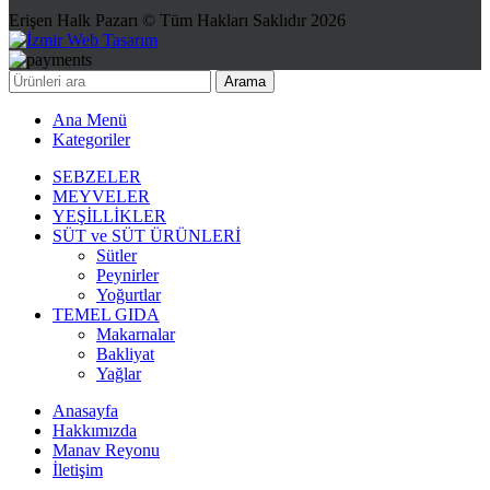
Erişen Halk Pazarı © Tüm Hakları Saklıdır 2026
Arama
Ana Menü
Kategoriler
SEBZELER
MEYVELER
YEŞİLLİKLER
SÜT ve SÜT ÜRÜNLERİ
Sütler
Peynirler
Yoğurtlar
TEMEL GIDA
Makarnalar
Bakliyat
Yağlar
Anasayfa
Hakkımızda
Manav Reyonu
İletişim