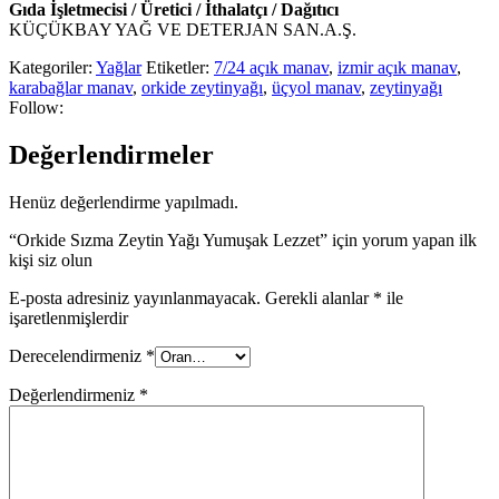
Gıda İşletmecisi / Üretici / İthalatçı / Dağıtıcı
KÜÇÜKBAY YAĞ VE DETERJAN SAN.A.Ş.
Kategoriler:
Yağlar
Etiketler:
7/24 açık manav
,
izmir açık manav
,
karabağlar manav
,
orkide zeytinyağı
,
üçyol manav
,
zeytinyağı
Follow:
Değerlendirmeler
Henüz değerlendirme yapılmadı.
“Orkide Sızma Zeytin Yağı Yumuşak Lezzet” için yorum yapan ilk
kişi siz olun
E-posta adresiniz yayınlanmayacak.
Gerekli alanlar
*
ile
işaretlenmişlerdir
Derecelendirmeniz
*
Değerlendirmeniz
*