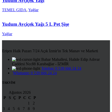
Yudum Ayçiçek Yağı
TEMEL GIDA
,
Yağlar
Yudum Ayçiçek Yağı 5 L Pet Şişe
Yağlar
Erişen Halk Pazarı 7/24 Açık İzmir'in Tek Manav ve Marketi
Bahar Mahallesi, Halide Edip Adıvar
Caddesi No:88 Karabağlar - İZMİR
Telefon: 0 539 666 24 24
Whatsapp: 0 539 666 24 24
TAKVİM
Ağustos 2026
P
S
Ç
P
C
C
P
1
2
3
4
5
6
7
8
9