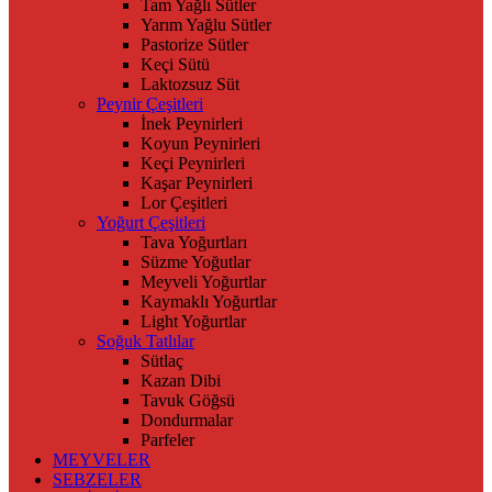
Tam Yağlı Sütler
Yarım Yağlu Sütler
Pastorize Sütler
Keçi Sütü
Laktozsuz Süt
Peynir Çeşitleri
İnek Peynirleri
Koyun Peynirleri
Keçi Peynirleri
Kaşar Peynirleri
Lor Çeşitleri
Yoğurt Çeşitleri
Tava Yoğurtları
Süzme Yoğutlar
Meyveli Yoğurtlar
Kaymaklı Yoğurtlar
Light Yoğurtlar
Soğuk Tatlılar
Sütlaç
Kazan Dibi
Tavuk Göğsü
Dondurmalar
Parfeler
MEYVELER
SEBZELER