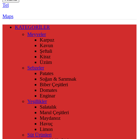
Tel
Maps
KATEGORİLER
Meyveler
Karpuz
Kavun
Şeftali
Kiraz
Üzüm
Sebzeler
Patates
Soğan & Sarımsak
Biber Çeşitleri
Domates
Enginar
Yeşillikler
Salatalık
Marul Çeşitleri
Maydanoz
Havuç
Limon
Süt Ürünleri