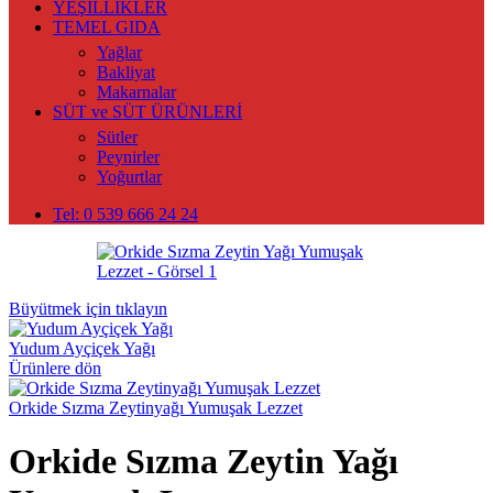
YEŞİLLİKLER
TEMEL GIDA
Yağlar
Bakliyat
Makarnalar
SÜT ve SÜT ÜRÜNLERİ
Sütler
Peynirler
Yoğurtlar
Tel: 0 539 666 24 24
Büyütmek için tıklayın
Yudum Ayçiçek Yağı
Ürünlere dön
Orkide Sızma Zeytinyağı Yumuşak Lezzet
Orkide Sızma Zeytin Yağı