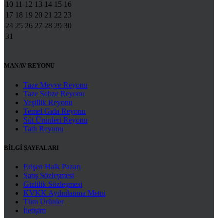
10
11
12
13
14
15
16
17
18
19
20
21
22
23
24
25
26
27
28
29
30
31
MANAV REYONU
Taze Meyve Reyonu
Taze Sebze Reyonu
Yeşillik Reyonu
Temel Gıda Reyonu
Süt Ürünleri Reyonu
Tatlı Reyonu
BİLGİ SAYFALARI
Erişen Halk Pazarı
Satış Sözleşmesi
Gizlilik Sözleşmesi
KVKK Aydınlanma Metni
Tüm Ürünler
İletişim